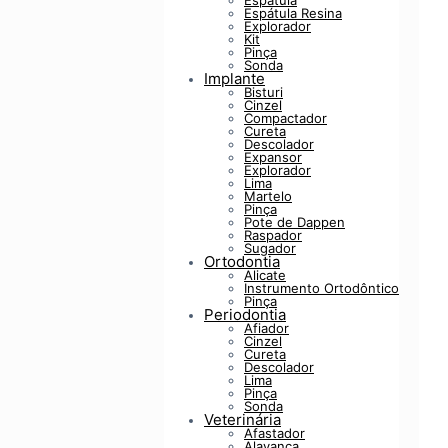
Espátula
Espátula Resina
Explorador
Kit
Pinça
Sonda
Implante
Bisturi
Cinzel
Compactador
Cureta
Descolador
Expansor
Explorador
Lima
Martelo
Pinça
Pote de Dappen
Raspador
Sugador
Ortodontia
Alicate
Instrumento Ortodôntico
Pinça
Periodontia
Afiador
Cinzel
Cureta
Descolador
Lima
Pinça
Sonda
Veterinária
Afastador
Alavanca