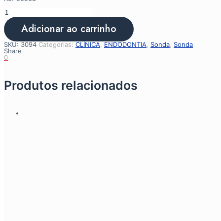
Sonda
Exploradora
47
Adicionar ao carrinho
8mm
quantidade
SKU:
3094
Categorias:
CLÍNICA
,
ENDODONTIA
,
Sonda
,
Sonda
Share
0
Produtos relacionados