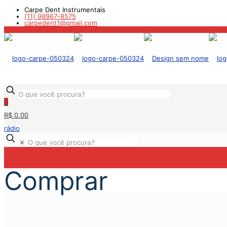
Carpe Dent Instrumentais
(11) 98967-8575
carpedent1@gmail.com
0
R$ 0,00
rádio
✕
Comprar