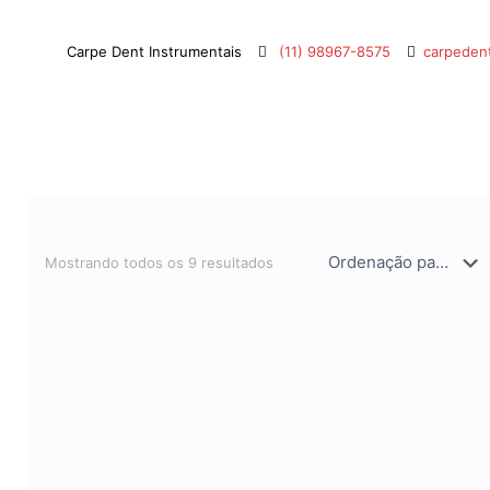
Carpe Dent Instrumentais
(11) 98967-8575
carpeden
Mostrando todos os 9 resultados