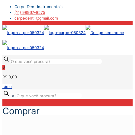
Carpe Dent Instrumentais
(11) 98967-8575
carpedent1@gmail.com
0
R$ 0,00
rádio
✕
Comprar