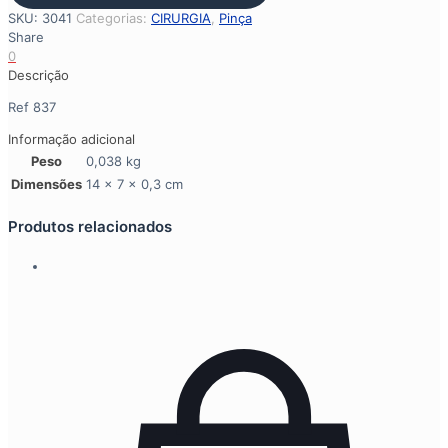
cm
SKU:
3041
Categorias:
CIRURGIA
,
Pinça
quantidade
Share
0
Descrição
Ref 837
Informação adicional
Peso
0,038 kg
Dimensões
14 × 7 × 0,3 cm
Produtos relacionados