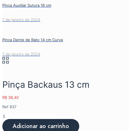
Pinça Auxiliar Sutura 16 cm
7 de janeiro de 2024
Pinça Dente de Rato 14 cm Curva
7 de janeiro de 2024
Pinça Backaus 13 cm
R$
38,40
Ref 837
Pinça
Backaus
Adicionar ao carrinho
13