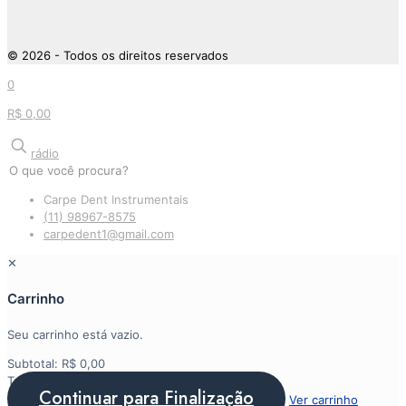
© 2026 - Todos os direitos reservados
0
R$ 0,00
rádio
Carpe Dent Instrumentais
(11) 98967-8575
carpedent1@gmail.com
✕
Carrinho
Seu carrinho está vazio.
Subtotal:
R$
0,00
Total:
R$
0,00
Continuar para Finalização
Ver carrinho