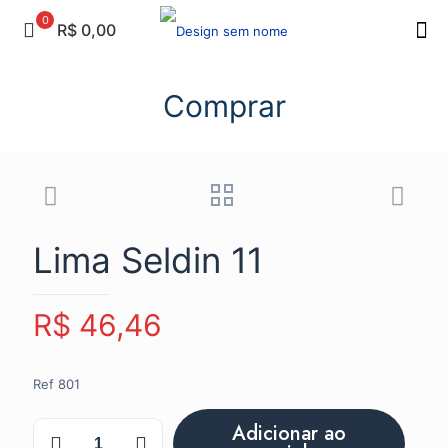
0
R$ 0,00
Comprar
Lima Seldin 11
R$
46,46
Ref 801
Lima
Adicionar ao
Seldin