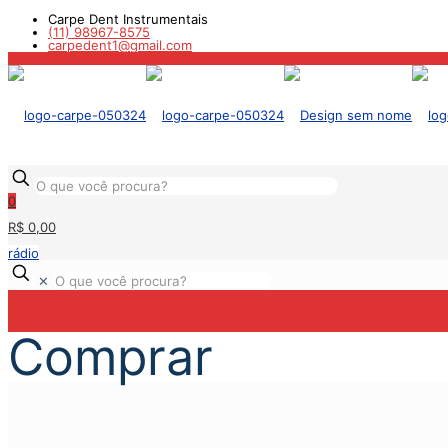
Carpe Dent Instrumentais
(11) 98967-8575
carpedent1@gmail.com
0
R$ 0,00
rádio
✕
Comprar