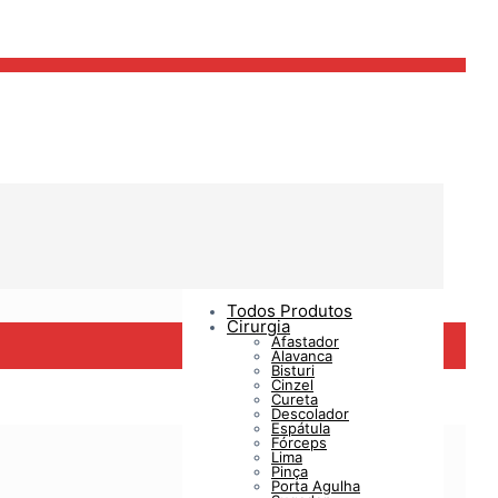
Todos Produtos
Cirurgia
Afastador
Alavanca
Bisturi
Cinzel
Cureta
Descolador
Espátula
Fórceps
Lima
Pinça
Porta Agulha