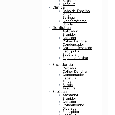
Sugador
Tesoura
Clínica
Cabo de Espelho
Pinça
Seringa
Sindesmótomo
Sonda
Dentística
Aplicador
Brunidor
Calcador
Colher Dentina
Condensador
Cortante Revisado
Esculpidor
Espátula
Espátula Resina
Kit
Endodontia
Calcador
Colher Dentina
Condensador
Espátula
Pinça
Sonda
Tesoura
Estética
Afastador
Brunidor
Calcador
Condensador
Diversos
Esculpidor