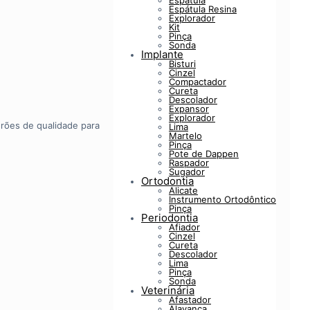
Espátula
Espátula Resina
Explorador
Kit
Pinça
Sonda
Implante
Bisturi
Cinzel
Compactador
Cureta
Descolador
Expansor
Explorador
drões de qualidade para
Lima
Martelo
Pinça
Pote de Dappen
Raspador
Sugador
Ortodontia
Alicate
Instrumento Ortodôntico
Pinça
Periodontia
Afiador
Cinzel
Cureta
Descolador
Lima
Pinça
Sonda
Veterinária
Afastador
Alavanca