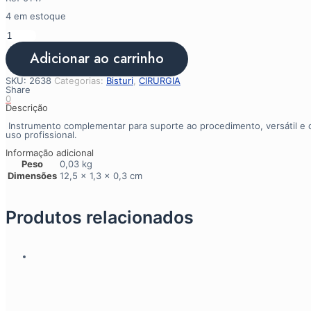
4 em estoque
Cabo
Bisturi
N.
Adicionar ao carrinho
3
quantidade
SKU:
2638
Categorias:
Bisturi
,
CIRURGIA
Share
0
Descrição
Instrumento complementar para suporte ao procedimento, versátil e de 
uso profissional.
Informação adicional
Peso
0,03 kg
Dimensões
12,5 × 1,3 × 0,3 cm
Produtos relacionados