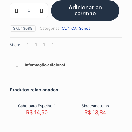
Sonda
Adicionar ao
Exploradora
carrinho
03
6mm
quantidade
SKU:
3088
Categorias:
CLÍNICA
,
Sonda
Share
Informação adicional
Produtos relacionados
Sold out
Cabo para Espelho 1
Sindesmotomo
R$
14,90
R$
13,84