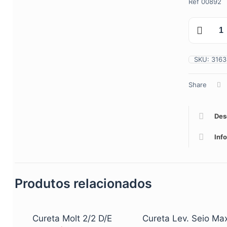
Ref 00892
Pinça
Porta
Enxerto
Vazado
quantidade
SKU:
3163
Share
Des
Inf
Produtos relacionados
Cureta Molt 2/2 D/E
Cureta Lev. Seio Max