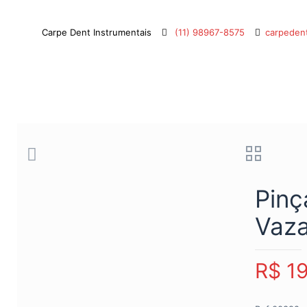
Carpe Dent Instrumentais
(11) 98967-8575
carpeden
Pinç
Vaz
R$
19