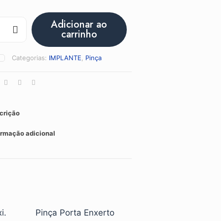
Adicionar ao
carrinho
Categorias:
IMPLANTE
,
Pinça
crição
ormação adicional
i.
Pinça Porta Enxerto