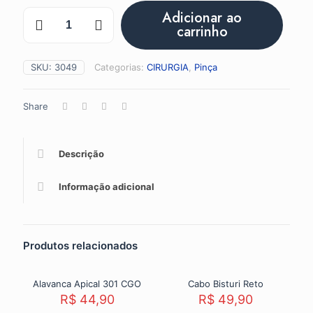
Pinça
Adicionar ao
Iris
carrinho
C/
Serrilha
Reta
SKU:
3049
Categorias:
CIRURGIA
,
Pinça
11
cm
quantidade
Share
Descrição
Informação adicional
Produtos relacionados
Sold out
Sold out
Alavanca Apical 301 CGO
Cabo Bisturi Reto
R$
44,90
R$
49,90