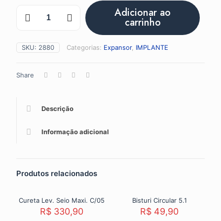
Expansor
Adicionar ao
Baioneta
carrinho
JG
C/5
Pçs
SKU:
2880
Categorias:
Expansor
,
IMPLANTE
quantidade
Share
Descrição
Informação adicional
Produtos relacionados
Cureta Lev. Seio Maxi. C/05
Bisturi Circular 5.1
R$
330,90
R$
49,90