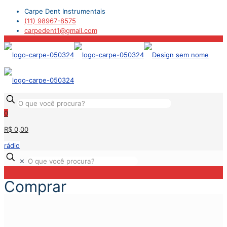
Carpe Dent Instrumentais
(11) 98967-8575
carpedent1@gmail.com
0
R$ 0,00
rádio
✕
Comprar