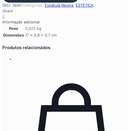
D.
SKU:
3640
Categorias:
Espátula Resina
,
ESTÉTICA
01
Share
Flex
0
quantidade
Informação adicional
Peso
0,022 kg
Dimensões
17 × 0,8 × 0,7 cm
Produtos relacionados