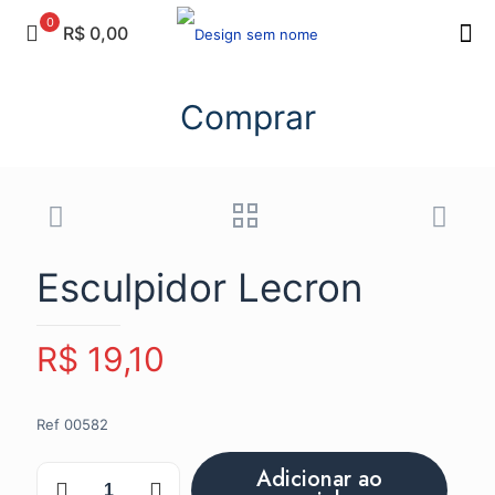
0
R$ 0,00
Comprar
Esculpidor Lecron
R$
19,10
Ref 00582
Esculpidor
Adicionar ao
Lecron