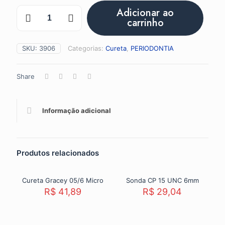
Cureta
Adicionar ao
Gracey
carrinho
13/14
Mini
Five
SKU:
3906
Categorias:
Cureta
,
PERIODONTIA
quantidade
Share
Informação adicional
Produtos relacionados
Cureta Gracey 05/6 Micro
Sonda CP 15 UNC 6mm
R$
41,89
R$
29,04