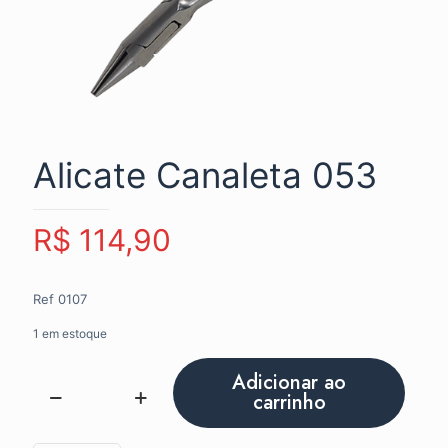
Alicate Canaleta 053
R$
114,90
Ref 0107
1 em estoque
Adicionar ao
carrinho
Alicate
Canaleta
053