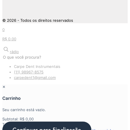
© 2026 - Todos os direitos reservados
0
R$ 0,00
rádio
Carpe Dent Instrumentais
(11) 98967-8575
carpedent1@gmail.com
✕
Carrinho
Seu carrinho está vazio.
Subtotal:
R$
0,00
Total:
R$
0,00