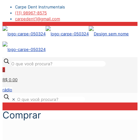
Carpe Dent Instrumentais
(11) 98967-8575
carpedent1@gmail.com
0
R$ 0,00
rádio
✕
Comprar