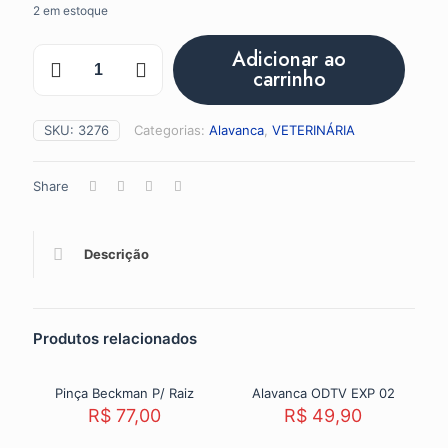
2 em estoque
Alavanca
Adicionar ao
ODTV
carrinho
EXG
03
quantidade
SKU:
3276
Categorias:
Alavanca
,
VETERINÁRIA
Share
Descrição
Produtos relacionados
Pinça Beckman P/ Raiz
Alavanca ODTV EXP 02
R$
77,00
R$
49,90