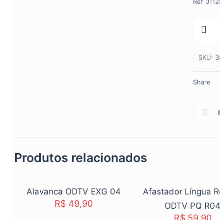
Ref 0112
Alavanca
Luxador
CD
05
Longa
quantida
SKU:
3
Share
Produtos relacionados
Sold out
Sold out
Alavanca ODTV EXG 04
Afastador Língua 
R$
49,90
ODTV PQ R0
R$
59,90