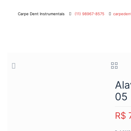
Carpe Dent Instrumentais
(11) 98967-8575
carpeden
Al
05
R$
7