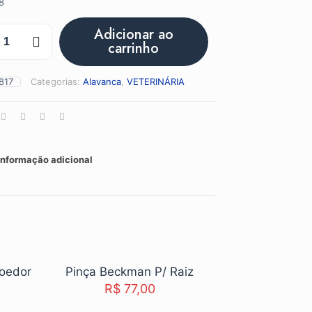
8
Adicionar ao
carrinho
de
817
Categorias:
Alavanca
,
VETERINÁRIA
Informação adicional
Roedor
Pinça Beckman P/ Raiz
R$
77,00
4