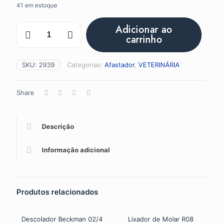
41 em estoque
Afastador
Adicionar ao
Buch.
carrinho
Chinchila
ODTV
R02
SKU:
2939
Categorias:
Afastador
,
VETERINÁRIA
quantidade
Share
Descrição
Informação adicional
Produtos relacionados
Descolador Beckman 02/4
Lixador de Molar R08