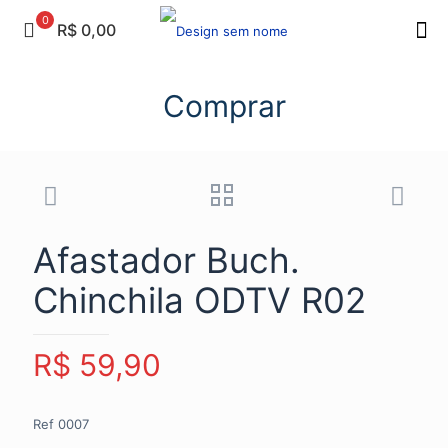
0
R$ 0,00
Comprar
Afastador Buch.
Chinchila ODTV R02
R$
59,90
Ref 0007